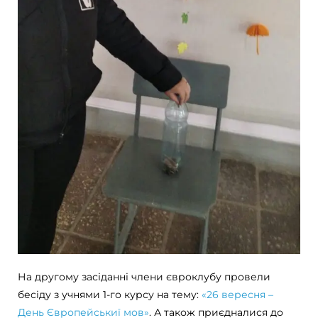
На другому засіданні члени євроклубу провели
бесіду з учнями 1-го курсу на тему:
«26 вересня –
День Європейськиї мов»
. А також приєдналися до