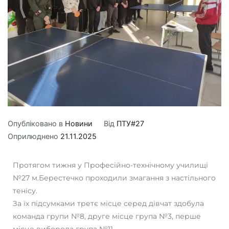
Опубліковано в
Новини
Від
ПТУ#27
Оприлюднено
21.11.2025
Протягом тижня у Професійно-технічному училищі
№27 м.Берестечко проходили змагання з настільного
тенісу.
За їх підсумками третє місце серед дівчат здобула
команда групи №8, друге місце група №3, перше