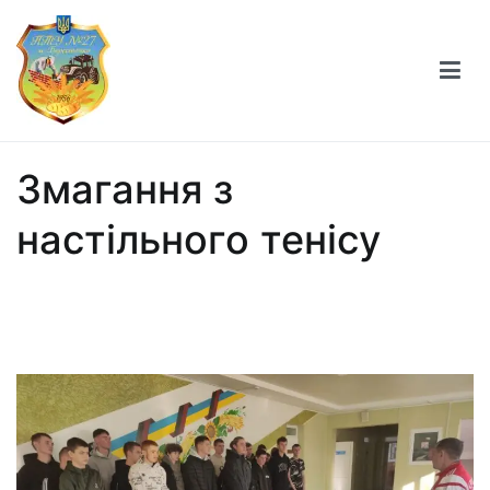
Професійно-технічне училище №27 міста
Берестечка
Змагання з
настільного тенісу