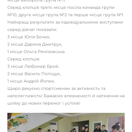
місце виборола група №11.
Серед хлопців третє місце посіла команда групи
№10, друге місце група №2 та перше місце група №1.
Найкращі результати за індивідуальними виступами
серед дівчат показали:
3 місце Юлія Бочко,
2 місце Дарина Дмитрук,
1 місце Ольга Ремізовська.
Серед хлопців:
3 місце Любомир Брой,
2 місце Василь Поліщук,
1 місце Андрій Йопик.
Щиро дякуємо спортсменам за активність та
наполегливість! Бажаємо впевненості й натхнення на
шляху до нових перемог і успіхів!