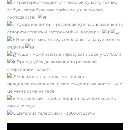
Тракторист-машиніст – освоюй сучасну техніку
та будь затребуваним фахівцем у сільському
господарстві!
Кухар, кондитер – розвивай кулінарні навички та
створюй справжні гастрономічні шедеври!
Навчайся мистецтву солодощів та даруй людям
радість!
А ще – можливість випробувати себе у футболі!
Приєднуйся до команди та розвивай
спортивний талант!
Навчання, практика, можливість
працевлаштування та цікаве студентське життя – усе
це чекає саме на тебе!
Не зволікай – зроби перший крок до своєї мрії
вже сьогодні!
Деталі за телефоном: +380961783975