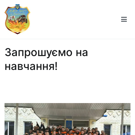
Професійно-технічне училище №27 міста
Берестечка
Запрошуємо на
навчання!