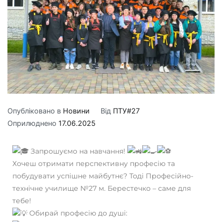
Опубліковано в
Новини
Від
ПТУ#27
Оприлюднено
17.06.2025
Запрошуємо на навчання!
Хочеш отримати перспективну професію та
побудувати успішне майбутнє? Тоді Професійно-
технічне училище №27 м. Берестечко – саме для
тебе!
Обирай професію до душі: