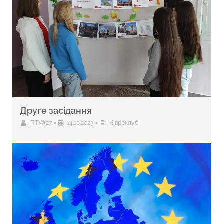
Друге засідання
•
•
ПТУ#27
14.10.2023
Євроклуб