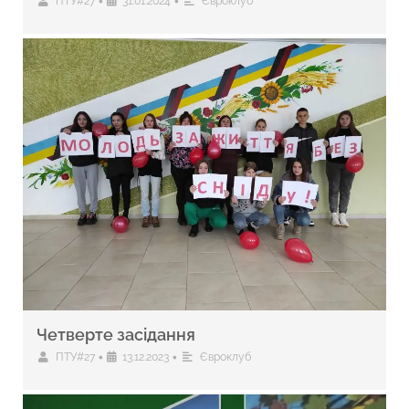
•
•
ПТУ#27
31.01.2024
Євроклуб
Четверте засідання
•
•
ПТУ#27
13.12.2023
Євроклуб