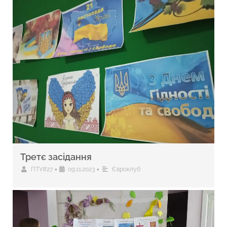
Третє засідання
•
•
ПТУ#27
09.11.2023
Євроклуб