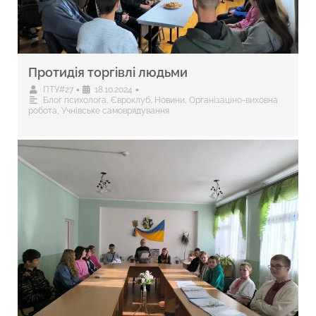
Протидія торгівлі людьми
•
•
ПТУ#27
18.10.2024
Блог психолога
,
Євроклуб
,
Новини
,
Організаціно-виховна
робота
,
Учнівське самоврядування