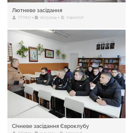
Лютневе засідання
•
•
ПТУ#27
06.03.2024
Євроклуб
Січневе засідання Євроклубу