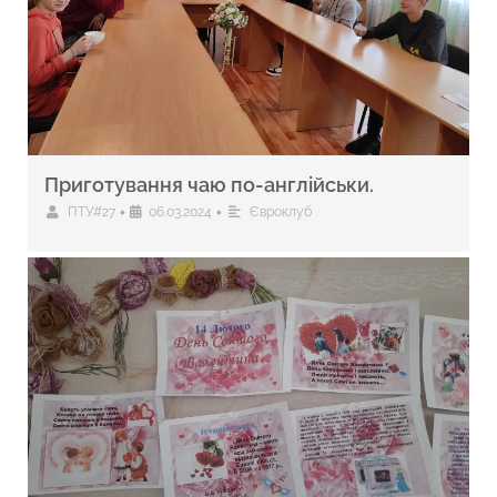
Приготування чаю по-англійськи.
•
•
ПТУ#27
06.03.2024
Євроклуб