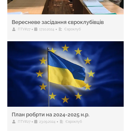
Вересневе засідання євроклубівців
•
•
ПТУ#27
17.10.2024
Євроклуб
План робрти на 2024-2025 н.р.
•
•
ПТУ#27
23.09.2024
Євроклуб