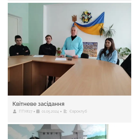
Квітневе засідання
•
•
ПТУ#27
01.05.2024
Євроклуб