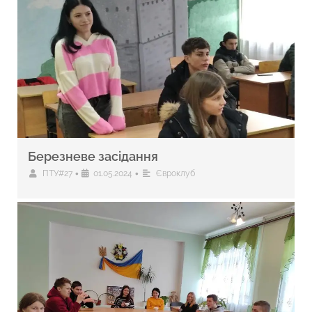
Березневе засідання
•
•
ПТУ#27
01.05.2024
Євроклуб