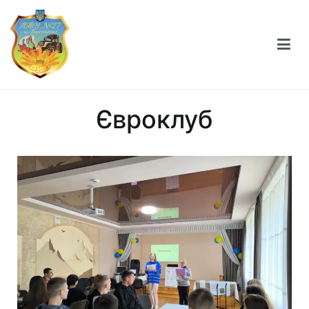
Професійно-технічне училище №27 міста
Берестечка
Євроклуб