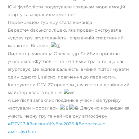
Юні футболісти подарували глядачам море емоцій,
азарту та яскравих моментів!
Переможцем турніру стала команда
Берестечківського ліцею, яка продемонструвала
чудову гру, згуртованість і справжній спортивний
характер. Вітаємо!
Директор училища Олександр Лейбик привітав
учасників: «Футбол — це не тільки гра, а те, що нас
згуртовує. Це відповідальність, вміння підтримувати
один одного і, звісно, прагнення до перемоги».
Інструктори ПТУ-27 провели для хлопців драйвовий
майстер-клас із водіння
!
А ще після запеклих поєдинків учасників турніру
частували морозивом
Дякуємо командам за
участь, чесну гру та неймовірну атмосферу!
#ПТУ27
#ЗалізнийКубок2026
#Берестечко
#мініфутбол