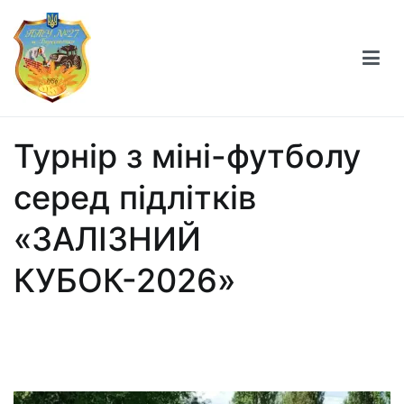
Професійно-технічне училище №27 міста
Берестечка
Турнір з міні-футболу
серед підлітків
«ЗАЛІЗНИЙ
КУБОК-2026»