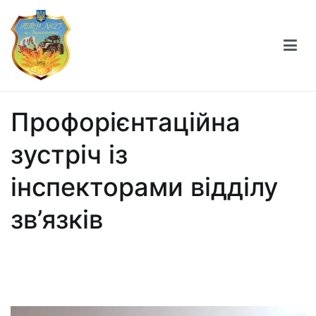
Професійно-технічне училище №27 міста
Берестечка
Профорієнтаційна
зустріч із
інспекторами відділу
зв’язків