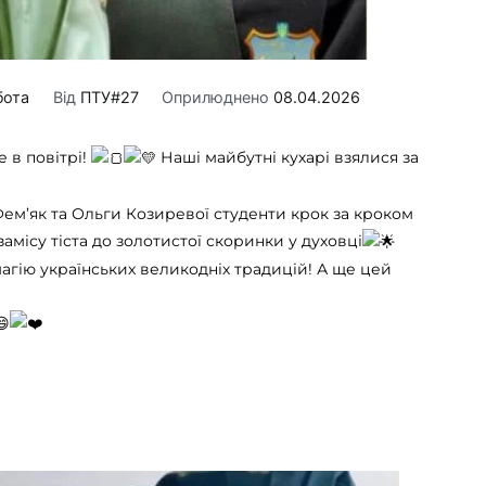
бота
Від
ПТУ#27
Оприлюднено
08.04.2026
 в повітрі!
Наші майбутні кухарі взялися за
ем’як та Ольги Козиревої студенти крок за кроком
місу тіста до золотистої скоринки у духовці
магію українських великодніх традицій! А ще цей