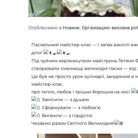
Опубліковано в
Новини
,
Організаціно-виховна ро
Пасхальний майстер-клас — і запах ваніллі вже
діло!
Під чуйним керівництвом майстринь Тетяни Ф
створювали смачнющі великодні паски — від за
Це був не просто урок кулінарії, занурення в 
майстер-клас
про тепло, любов і трішки борошна на носі
Замісили — з душею
Сформували — з любов’ю
Випекли — з гордістю
Чекаємо разом Світлого Великодня!