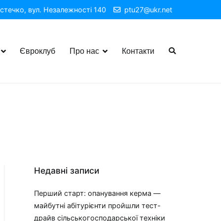
стечко, вул. Незалежності 140
ptu27@ukr.net
Євроклуб
Про нас
Контакти
Недавні записи
Перший старт: опанування керма —
майбутні абітурієнти пройшли тест-
драйв сільськогосподарської техніки