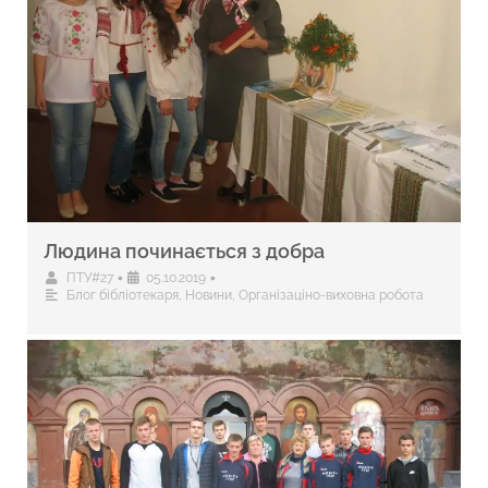
Людина починається з добра
•
•
ПТУ#27
05.10.2019
Блог бібліотекаря
,
Новини
,
Організаціно-виховна робота