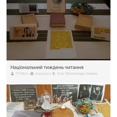
Національний тиждень читання
•
•
ПТУ#27
07.12.2023
Блог бібліотекаря
,
Новини