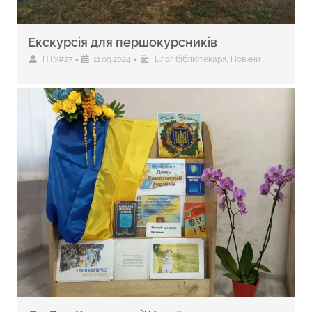
Екскурсія для першокурсників
•
•
ПТУ#27
11.09.2024
Блог бібліотекаря
,
Новини