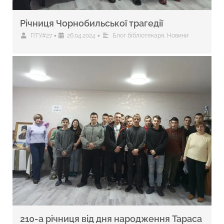
Річниця Чорнобильської трагедії
•
•
ПТУ#27
26.04.2024
Блог бібліотекаря
,
Новини
210-а річниця від дня народження Тараса