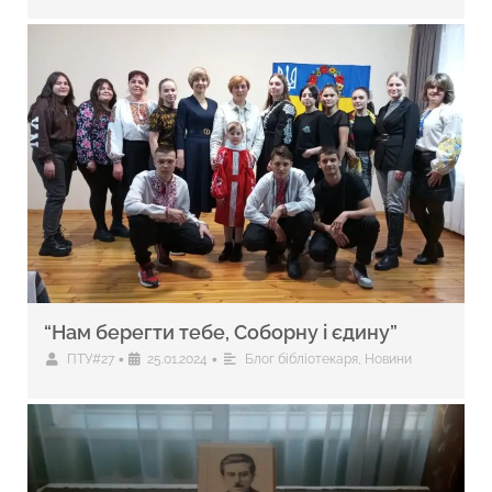
“Нам берегти тебе, Соборну і єдину”
•
•
ПТУ#27
25.01.2024
Блог бібліотекаря
,
Новини