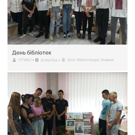
День бібліотек
•
•
ПТУ#27
30.09.2024
Блог бібліотекаря
,
Новини