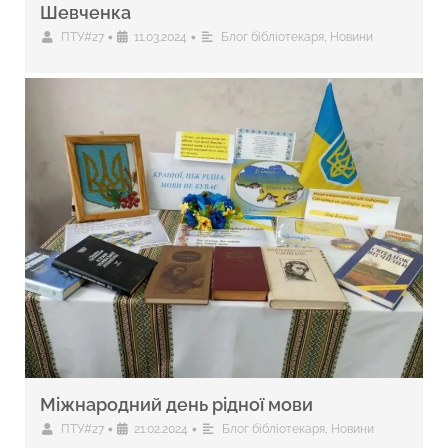
Шевченка
•
•
ПТУ#27
11.03.2024
Блог бібліотекаря
,
Новини
Міжнародний день рідної мови
•
•
ПТУ#27
21.02.2024
Блог бібліотекаря
,
Новини