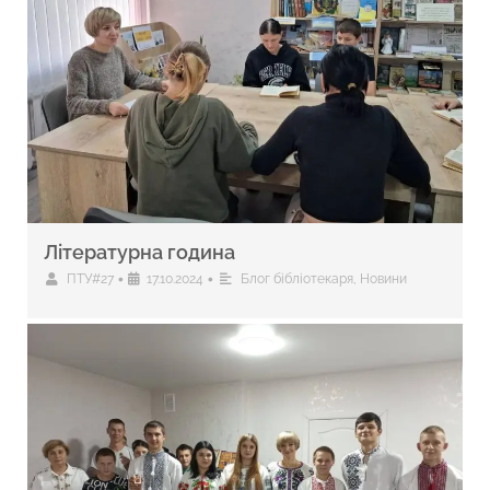
Літературна година
•
•
ПТУ#27
17.10.2024
Блог бібліотекаря
,
Новини