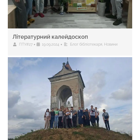
Літературний калейдоскоп
•
•
ПТУ#27
19.09.2024
Блог бібліотекаря
,
Новини