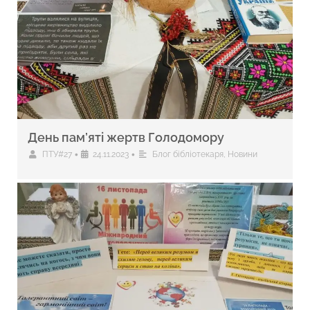
День пам’яті жертв Голодомору
•
•
ПТУ#27
24.11.2023
Блог бібліотекаря
,
Новини