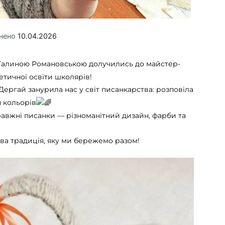
нено
10.04.2026
 Галиною Романовською долучились до майстер-
етичної освіти школярів!
Дергай занурила нас у світ писанкарства: розповіла
я кольорів
равжні писанки — різноманітний дизайн, фарби та
ва традиція, яку ми бережемо разом!