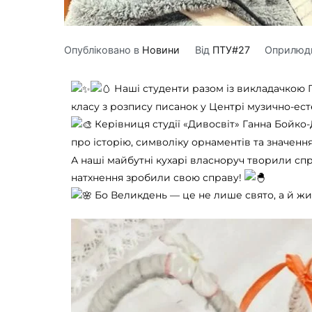
Опубліковано в
Новини
Від
ПТУ#27
Оприлюд
Наші студенти разом із викладачкою
класу з розпису писанок у Центрі музично-ест
Керівниця студії «Дивосвіт» Ганна Бойко-
про історію, символіку орнаментів та значенн
А наші майбутні кухарі власноруч творили сп
натхнення зробили свою справу!
Бо Великдень — це не лише свято, а й жи