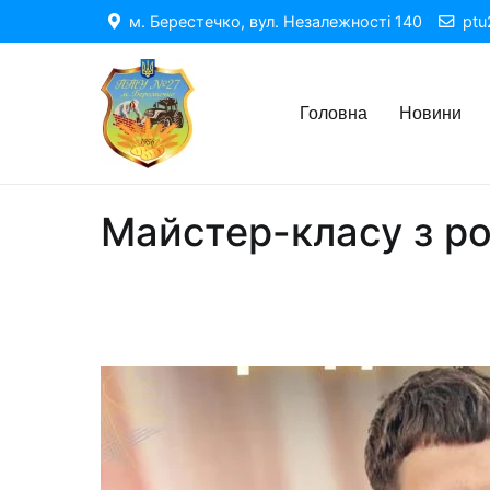
м. Берестечко, вул. Незалежності 140
ptu2
Головна
Новини
Професійно-технічне учил
Майстер-класу з р