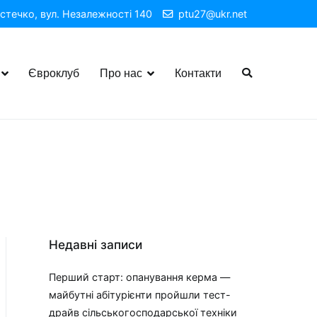
стечко, вул. Незалежності 140
ptu27@ukr.net
Євроклуб
Про нас
Контакти
Недавні записи
Перший старт: опанування керма —
майбутні абітурієнти пройшли тест-
драйв сільськогосподарської техніки