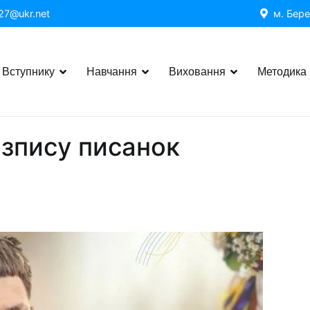
7@ukr.net
м. Бере
Вступнику
Навчання
Виховання
Методика
ище №27 міста Берестечка
озпису писанок